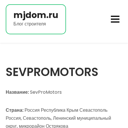
Перейти
к
mjdom.ru
содержимому
Блог строителя
SEVPROMOTORS
Название:
SevProMotors
Страна:
Россия Республика Крым Севастополь
Россия, Севастополь, Ленинский муниципальный
округ, микрорайон Острякова