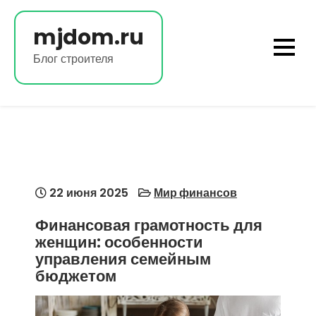
Перейти
к
mjdom.ru
содержимому
Блог строителя
22 июня 2025
Мир финансов
Финансовая грамотность для
женщин: особенности
управления семейным
бюджетом