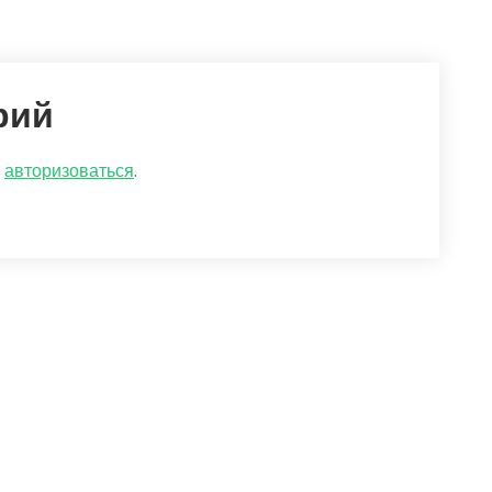
рий
о
авторизоваться
.