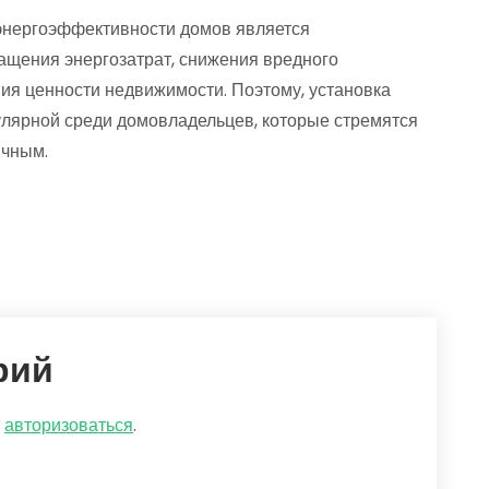
энергоэффективности домов является
ащения энергозатрат, снижения вредного
я ценности недвижимости. Поэтому, установка
улярной среди домовладельцев, которые стремятся
ичным.
рий
о
авторизоваться
.